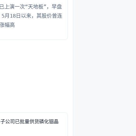
股已上演一次“天地板”，早盘
5月18日以来，其股价曾连
涨幅高
 子公司已批量供货磷化铟晶