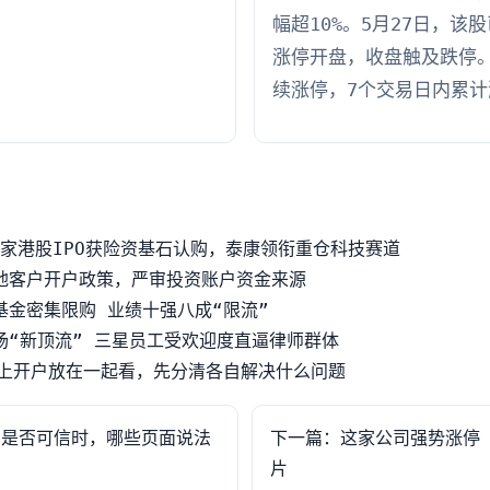
幅超10%。5月27日，该
涨停开盘，收盘触及跌停。
续涨停，7个交易日内累计
7家港股IPO获险资基石认购，泰康领衔重仓科技赛道
地客户开户政策，严审投资账户资金来源
基金密集限购 业绩十强八成“限流”
场“新顶流” 三星员工受欢迎度直逼律师群体
网上开户放在一起看，先分清各自解决什么问题
网是否可信时，哪些页面说法
下一篇：这家公司强势涨停
片