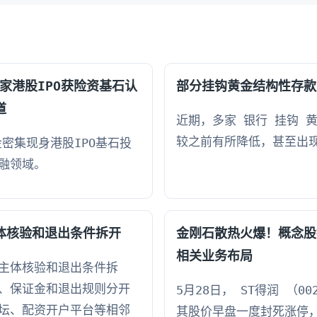
7家港股IPO获险资基石认
部分挂钩黄金结构性存款
道
近期，多家 银行 挂钩 
较之前有所降低，甚至出
金密集现身港股IPO基石投
融领域。
体核验和退出条件拆开
金刚石散热火爆！概念股
相关业务布局
主体核验和退出条件拆
、保证金和退出规则分开
5月28日， ST得润 （0
坛、配资开户平台等相邻
其股价早盘一度封死涨停