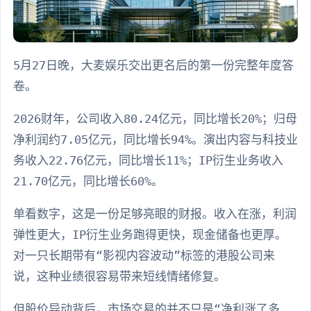
5月27日晚，大麦娱乐交出更名后的第一份完整年度答
卷。
2026财年，公司收入80.24亿元，同比增长20%；归母
净利润约7.05亿元，同比增长94%。演出内容与科技业
务收入22.76亿元，同比增长11%；IP衍生业务收入
21.70亿元，同比增长60%。
单看数字，这是一份足够亮眼的财报。收入在涨，利润
弹性更大，IP衍生业务跑得更快，现金储备也更厚。
对一只长期带有“影视内容波动”标签的港股公司来
说，这种业绩很容易带来短线情绪修复。
但股价异动背后，市场交易的并不只是“净利涨了多