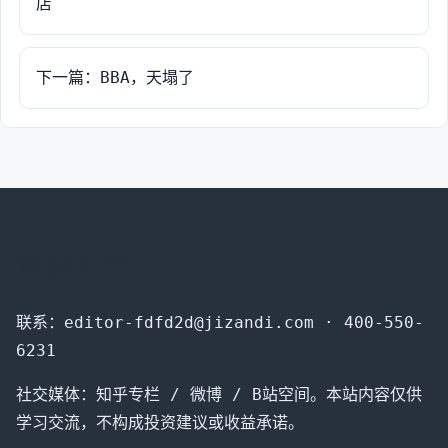
店
下一篇：BBA，天塌了
海信配资
联系：editor-fdfd2d@jizandi.com · 400-550-
6231
社交媒体：知乎专栏 / 微博 / B站空间。本站内容仅供
学习交流，不构成投资建议或收益承诺。