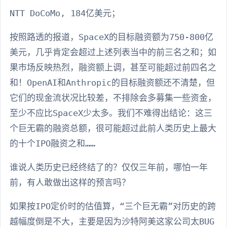
NTT DoCoMo, 184亿美元；
按照路透的报道，SpaceX的目标融资额为750-800亿
美元，几乎肯定会超过上述列表当中的前三名之和；如
果市场反映热烈，融资额上调，甚至可能超过前四名之
和！OpenAI和Anthropic的目标融资额还不清楚，但
它们的现金流状况比较差，不排除会多募集一些资金，
至少不应比SpaceX少太多。我们不难得出结论：这三
个巨无霸的融资总额，很可能超过此前人类历史上最大
的十个IPO融资之和……
谁说人类历史已经终结了的？仅仅三年前，哪怕一年
前，有人敢做出这样的预言吗？
如果按IPO定价时的估值算，“三个巨无霸”对历史的跨
越幅度倒是不大，主要是因为沙特阿美这家公司太BUG