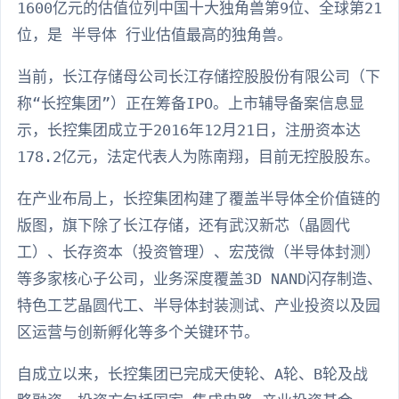
1600亿元的估值位列中国十大独角兽第9位、全球第21
位，是 半导体 行业估值最高的独角兽。
当前，长江存储母公司长江存储控股股份有限公司（下
称“长控集团”）正在筹备IPO。上市辅导备案信息显
示，长控集团成立于2016年12月21日，注册资本达
178.2亿元，法定代表人为陈南翔，目前无控股股东。
在产业布局上，长控集团构建了覆盖半导体全价值链的
版图，旗下除了长江存储，还有武汉新芯（晶圆代
工）、长存资本（投资管理）、宏茂微（半导体封测）
等多家核心子公司，业务深度覆盖3D NAND闪存制造、
特色工艺晶圆代工、半导体封装测试、产业投资以及园
区运营与创新孵化等多个关键环节。
自成立以来，长控集团已完成天使轮、A轮、B轮及战