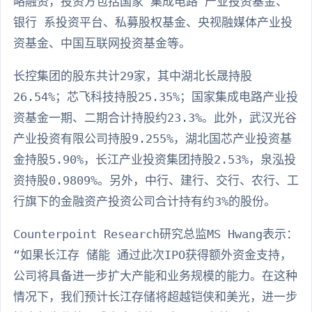
略融资，投资方包括国家 集成电路 产业投资基金、
银行 系投资平台、私募股权基金、央视融媒体产业投
资基金、中国互联网投资基金等。
长控集团的股东共计29家，其中湖北长晟持股
26.54%；芯飞科技持股25.35%；国家集成电路产业投
资基金一期、二期合计持股约23.3%。此外，武汉光谷
产业投资有限公司持股9.255%，湖北国芯产业投资基
金持股5.90%，长江产业投资集团持股2.53%，泉泓投
资持股0.9809%。另外，中行、建行、交行、农行、工
行旗下的金融资产投资公司合计持有约3%的股份。
Counterpoint Research研究总监MS Hwang表示：
“如果长江存 储能 通过此次IPO获得额外资金支持，
公司将具备进一步扩大产能和业务规模的能力。在这种
情况下，我们预计长江存储将超越铠侠和美光，进一步