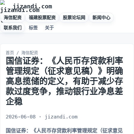
jizandi.com
海信配资
福建股票配资
股票论坛网
新闻中心
联系我们
标签
关于
首页
/
海信配资
国信证券：《人民币存贷款利率
管理规定（征求意见稿）》明确
高息揽储的定义，有助于减少存
款过度竞争，推动银行业净息差
企稳
2026-06-08 · jizandi.com
国信证券：《人民币存贷款利率管理规定（征求意见