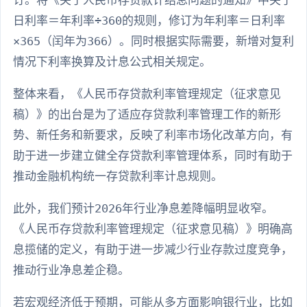
订。将《关于人民币存贷款计结息问题的通知》中关于
日利率＝年利率÷360的规则，修订为年利率＝日利率
×365（闰年为366）。同时根据实际需要，新增对复利
情况下利率换算及计息公式相关规定。
整体来看，《人民币存贷款利率管理规定（征求意见
稿）》的出台是为了适应存贷款利率管理工作的新形
势、新任务和新要求，反映了利率市场化改革方向，有
助于进一步建立健全存贷款利率管理体系，同时有助于
推动金融机构统一存贷款利率计息规则。
此外，我们预计2026年行业净息差降幅明显收窄。
《人民币存贷款利率管理规定（征求意见稿）》明确高
息揽储的定义，有助于进一步减少行业存款过度竞争，
推动行业净息差企稳。
若宏观经济低于预期，可能从多方面影响银行业，比如