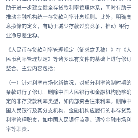
助于进一步建立健全存贷款利率管理体系，同时有助于
推动金融机构统一存贷款利率计息规则。此外，明确高
息揽储的定义，有助于减少存款过度竞争，推动 银行
业净息差企稳。
《人民币存贷款利率管理规定（征求意见稿）》在《人
民币利率管理规定》等诸多现有文件的基础上进行修订
整合。主要内容包括：
（一）针对利率市场化新情况，对部分利率管制时期的
条款进行了修订。删除中国人民银行和金融机构能够确
定的非存贷款利率类型，如内部资金往来利率。删除中
国人民银行及其分支机构、金融机构应履行的非存贷款
利率管理职责，如中国人民银行监测、调控金融市场利
率等职责。