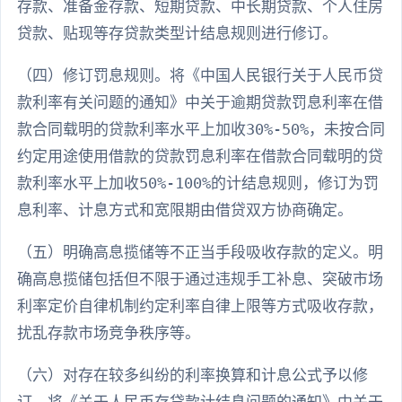
存款、准备金存款、短期贷款、中长期贷款、个人住房
贷款、贴现等存贷款类型计结息规则进行修订。
（四）修订罚息规则。将《中国人民银行关于人民币贷
款利率有关问题的通知》中关于逾期贷款罚息利率在借
款合同载明的贷款利率水平上加收30%-50%，未按合同
约定用途使用借款的贷款罚息利率在借款合同载明的贷
款利率水平上加收50%-100%的计结息规则，修订为罚
息利率、计息方式和宽限期由借贷双方协商确定。
（五）明确高息揽储等不正当手段吸收存款的定义。明
确高息揽储包括但不限于通过违规手工补息、突破市场
利率定价自律机制约定利率自律上限等方式吸收存款，
扰乱存款市场竞争秩序等。
（六）对存在较多纠纷的利率换算和计息公式予以修