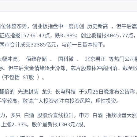
现高位休整态势，创业板指盘中一度再创 历史新高 ，但午后
深证成指报15736.47点，跌0.88%；创业板指报4045.77
。沪深两市合计成交32385亿元，与前一日基本持平。
幅冲高， 佰维存储 、 国科微 、 北京君正 等热门公司
涨停。但午后资金情绪逐步冷却，芯片股整体冲高回落。截至收
（不包括 ST股 ）。
翻倍的 先进封装 龙头 长电科技 于5月26日晚发布公告
换手率较高，敬请广大投资者注意投资风险，理性投资。
力，多只 白酒 股股价直线拉升，申万 白酒 指数收盘大涨2
上涨2.33%，股价最新报1303元/股。