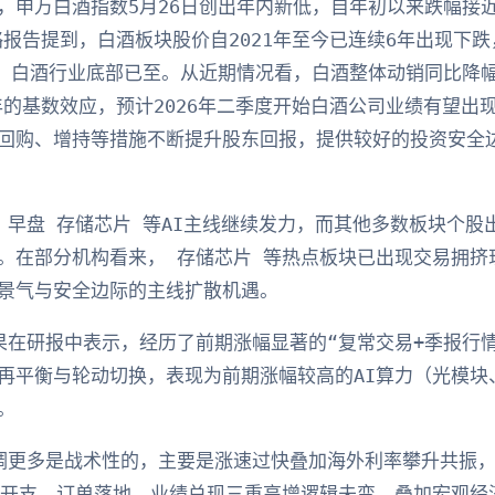
申万白酒指数5月26日创出年内新低，自年初以来跌幅接近1
略报告提到，白酒板块股价自2021年至今已连续6年出现下跌
断，白酒行业底部已至。从近期情况看，白酒整体动销同比降
年的基数效应，预计2026年二季度开始白酒公司业绩有望出
回购、增持等措施不断提升股东回报，提供较好的投资安全
：早盘 存储芯片 等AI主线继续发力，而其他多数板块个股
。在部分机构看来， 存储芯片 等热点板块已出现交易拥挤
景气与安全边际的主线扩散机遇。
果在研报中表示，经历了前期涨幅显著的“复常交易+季报行
再平衡与轮动切换，表现为前期涨幅较高的AI算力（光模块
。
调更多是战术性的，主要是涨速过快叠加海外利率攀升共振，
本开支、订单落地、业绩兑现三重高增逻辑未变，叠加宏观经